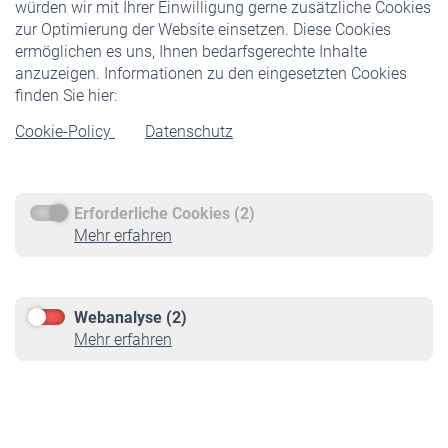
würden wir mit Ihrer Einwilligung gerne zusätzliche Cookies
Veranstaltungen
zur Optimierung der Website einsetzen. Diese Cookies
ermöglichen es uns, Ihnen bedarfsgerechte Inhalte
anzuzeigen. Informationen zu den eingesetzten Cookies
Rentner
finden Sie hier:
Rentenbeginn
Cookie-Policy
Datenschutz
Rente beantragen
Rentenauszahlung
Erforderliche Cookies (2)
Service
Mehr erfahren
Informationen
Kontakt & Beratung
Downloadcenter
Webanalyse (2)
Online-Rechner
Mehr erfahren
VBLnewsletter
Kontakt
Impressum