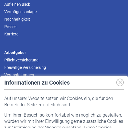
Auf einen Blick
Vermögensanlage
Nachhaltigkeit
Presse
Karriere
Arbeitgeber
Pflichtversicherung
Freiwillige Versicherung
Veranstaltungen
Informationen zu Cookies
Versicherte
Auf unserer Website setzen wir Cookies ein, die für den
Pflichtversicherung
Betrieb der Seite erforderlich sind.
Freiwillige Versicherung
Um Ihren Besuch so komfortabel wie möglich zu gestalten,
Staatliche Förderung
würden wir mit Ihrer Einwilligung gerne zusätzliche Cookies
Veranstaltungen
zur Optimierung der Website einsetzen. Diese Cookies