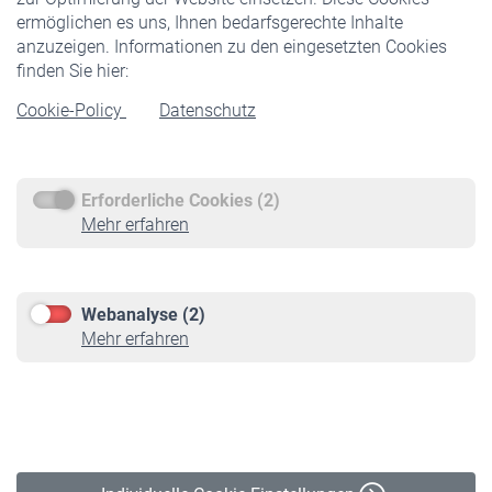
ermöglichen es uns, Ihnen bedarfsgerechte Inhalte
anzuzeigen. Informationen zu den eingesetzten Cookies
Rentner
finden Sie hier:
Rentenbeginn
Cookie-Policy
Datenschutz
Rente beantragen
Rentenauszahlung
Erforderliche Cookies (2)
Service
Mehr erfahren
Informationen
Kontakt & Beratung
Downloadcenter
Webanalyse (2)
Online-Rechner
Mehr erfahren
VBLnewsletter
Kontakt
Impressum
Erklärung zur Barrierefreiheit