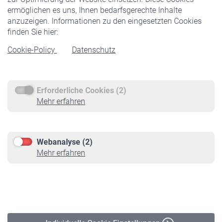
ermöglichen es uns, Ihnen bedarfsgerechte Inhalte
anzuzeigen. Informationen zu den eingesetzten Cookies
Rentner
finden Sie hier:
Rentenbeginn
Cookie-Policy
Datenschutz
Rente beantragen
Rentenauszahlung
Erforderliche Cookies (2)
Service
Mehr erfahren
Informationen
Kontakt & Beratung
Downloadcenter
Webanalyse (2)
Online-Rechner
Mehr erfahren
VBLnewsletter
Kontakt
Impressum
Erklärung zur Barrierefreiheit