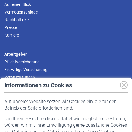
Auf einen Blick
Vermögensanlage
Nachhaltigkeit
Presse
Karriere
Arbeitgeber
Pflichtversicherung
Freiwillige Versicherung
Veranstaltungen
Informationen zu Cookies
Versicherte
Auf unserer Website setzen wir Cookies ein, die für den
Pflichtversicherung
Betrieb der Seite erforderlich sind.
Freiwillige Versicherung
Um Ihren Besuch so komfortabel wie möglich zu gestalten,
Staatliche Förderung
würden wir mit Ihrer Einwilligung gerne zusätzliche Cookies
Veranstaltungen
zur Optimierung der Website einsetzen. Diese Cookies