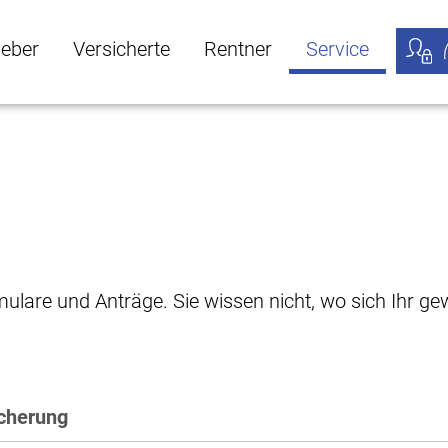
geber
Versicherte
Rentner
Service
öffnen
ber Untermenü öffnen
Versicherte Untermenü öffnen
Rentner Untermenü öffnen
Service Untermen
Meine
rmulare und Anträge. Sie wissen nicht, wo sich Ihr 
icherung