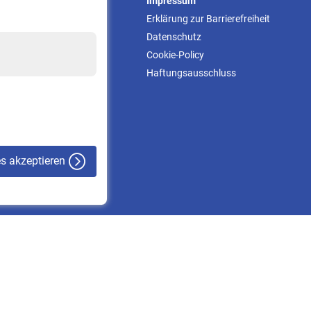
Service
Impressum
Informationen
Erklärung zur Barrierefreiheit
Kontakt & Beratung
Datenschutz
Downloadcenter
Cookie-Policy
Online-Rechner
Haftungsausschluss
VBLnewsletter
Kontakt
es akzeptieren