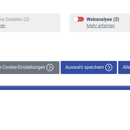
Versicherte
Rentner
Pflichtversicherung
Rentenbeginn
Freiwillige Versicherung
Rente beantragen
che Cookies (2)
Webanalyse (2)
Staatliche Förderung
Rentenauszahlung
ren
Mehr erfahren
Veranstaltungen
Auswahl speichern
All
le Cookie-Einstellungen