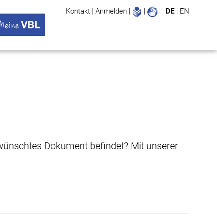
Leichte Sprache
Gebärdenspr
Kontakt
|
Anmelden
|
|
DE
|
EN
Suche
ü öffnen
 VBL Untermenü öffnen
gewünschtes Dokument befindet? Mit unserer