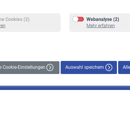
Versicherte
Rentner
Pflichtversicherung
Rentenbeginn
Freiwillige Versicherung
Rente beantragen
che Cookies (2)
Webanalyse (2)
Staatliche Förderung
Rentenauszahlung
ren
Mehr erfahren
Veranstaltungen
Auswahl speichern
All
le Cookie-Einstellungen