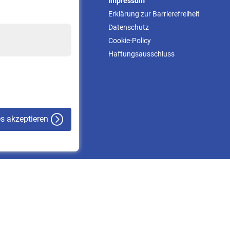
Service
Impressum
Informationen
Erklärung zur Barrierefreiheit
Kontakt & Beratung
Datenschutz
Downloadcenter
Cookie-Policy
Online-Rechner
Haftungsausschluss
VBLnewsletter
Kontakt
es akzeptieren