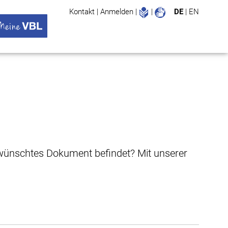
Leichte Sprache
Gebärdenspr
Kontakt
|
Anmelden
|
|
DE
|
EN
Suche
ü öffnen
 VBL Untermenü öffnen
gewünschtes Dokument befindet? Mit unserer