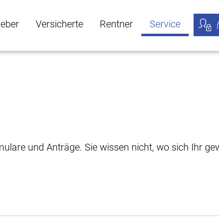
geber
Versicherte
Rentner
Service
öffnen
ber Untermenü öffnen
Versicherte Untermenü öffnen
Rentner Untermenü öffnen
Service Untermen
Meine
rmulare und Anträge. Sie wissen nicht, wo sich Ihr 