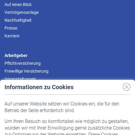
Auf einen Blick
Vermögensanlage
Nachhaltigkeit
Presse
Karriere
Arbeitgeber
Pflichtversicherung
Freiwillige Versicherung
Veranstaltungen
Informationen zu Cookies
Versicherte
Auf unserer Website setzen wir Cookies ein, die für den
Pflichtversicherung
Betrieb der Seite erforderlich sind.
Freiwillige Versicherung
Um Ihren Besuch so komfortabel wie möglich zu gestalten,
Staatliche Förderung
würden wir mit Ihrer Einwilligung gerne zusätzliche Cookies
Veranstaltungen
zur Optimierung der Website einsetzen. Diese Cookies