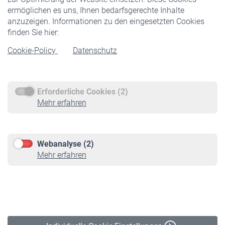
ermöglichen es uns, Ihnen bedarfsgerechte Inhalte
anzuzeigen. Informationen zu den eingesetzten Cookies
Rentner
finden Sie hier:
Rentenbeginn
Cookie-Policy
Datenschutz
Rente beantragen
Rentenauszahlung
Erforderliche Cookies (2)
Service
Mehr erfahren
Informationen
Kontakt & Beratung
Downloadcenter
Webanalyse (2)
Online-Rechner
Mehr erfahren
VBLnewsletter
Kontakt
Impressum
Erklärung zur Barrierefreiheit