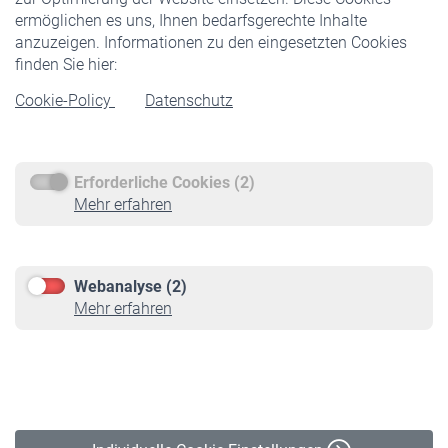
ermöglichen es uns, Ihnen bedarfsgerechte Inhalte
anzuzeigen. Informationen zu den eingesetzten Cookies
Rentner
finden Sie hier:
Rentenbeginn
Cookie-Policy
Datenschutz
Rente beantragen
Rentenauszahlung
Erforderliche Cookies (2)
Service
Mehr erfahren
Informationen
Kontakt & Beratung
Downloadcenter
Webanalyse (2)
Online-Rechner
Mehr erfahren
VBLnewsletter
Kontakt
Impressum
Erklärung zur Barrierefreiheit