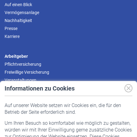
Auf einen Blick
Vermögensanlage
Nachhaltigkeit
Presse
Karriere
Arbeitgeber
Pflichtversicherung
Freiwillige Versicherung
Veranstaltungen
Informationen zu Cookies
Versicherte
Auf unserer Website setzen wir Cookies ein, die für den
Pflichtversicherung
Betrieb der Seite erforderlich sind.
Freiwillige Versicherung
Um Ihren Besuch so komfortabel wie möglich zu gestalten,
Staatliche Förderung
würden wir mit Ihrer Einwilligung gerne zusätzliche Cookies
Veranstaltungen
zur Optimierung der Website einsetzen. Diese Cookies