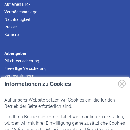
Auf einen Blick
Vermögensanlage
Nachhaltigkeit
Presse
Karriere
Arbeitgeber
Pflichtversicherung
Freiwillige Versicherung
Veranstaltungen
Informationen zu Cookies
Versicherte
Auf unserer Website setzen wir Cookies ein, die für den
Pflichtversicherung
Betrieb der Seite erforderlich sind.
Freiwillige Versicherung
Um Ihren Besuch so komfortabel wie möglich zu gestalten,
Staatliche Förderung
würden wir mit Ihrer Einwilligung gerne zusätzliche Cookies
Veranstaltungen
zur Optimierung der Website einsetzen. Diese Cookies