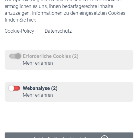
ermöglichen es uns, Ihnen bedarfsgerechte Inhalte
anzuzeigen. Informationen zu den eingesetzten Cookies
Rentner
finden Sie hier:
Rentenbeginn
Cookie-Policy
Datenschutz
Rente beantragen
Rentenauszahlung
Erforderliche Cookies (2)
Service
Mehr erfahren
Informationen
Kontakt & Beratung
Downloadcenter
Webanalyse (2)
Online-Rechner
Mehr erfahren
VBLnewsletter
Kontakt
Impressum
Erklärung zur Barrierefreiheit