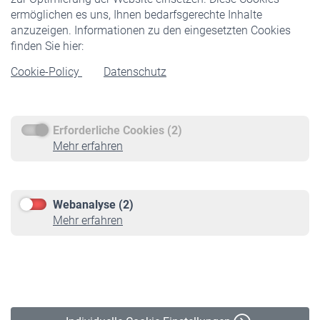
ermöglichen es uns, Ihnen bedarfsgerechte Inhalte
anzuzeigen. Informationen zu den eingesetzten Cookies
Rentner
finden Sie hier:
Rentenbeginn
Cookie-Policy
Datenschutz
Rente beantragen
Rentenauszahlung
Erforderliche Cookies (2)
Service
Mehr erfahren
Informationen
Kontakt & Beratung
Downloadcenter
Webanalyse (2)
Online-Rechner
Mehr erfahren
VBLnewsletter
Kontakt
Impressum
Erklärung zur Barrierefreiheit