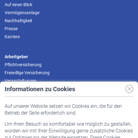
Auf einen Blick
Vermögensanlage
Nachhaltigkeit
Presse
Karriere
Arbeitgeber
Pflichtversicherung
Freiwillige Versicherung
Veranstaltungen
Informationen zu Cookies
Versicherte
Auf unserer Website setzen wir Cookies ein, die für den
Pflichtversicherung
Betrieb der Seite erforderlich sind.
Freiwillige Versicherung
Um Ihren Besuch so komfortabel wie möglich zu gestalten,
Staatliche Förderung
würden wir mit Ihrer Einwilligung gerne zusätzliche Cookies
Veranstaltungen
zur Optimierung der Website einsetzen. Diese Cookies