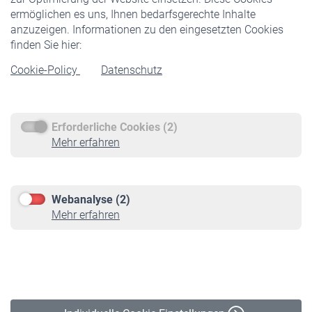
ermöglichen es uns, Ihnen bedarfsgerechte Inhalte
anzuzeigen. Informationen zu den eingesetzten Cookies
Rentner
finden Sie hier:
Rentenbeginn
Cookie-Policy
Datenschutz
Rente beantragen
Rentenauszahlung
Erforderliche Cookies (2)
Service
Mehr erfahren
Informationen
Kontakt & Beratung
Downloadcenter
Webanalyse (2)
Online-Rechner
Mehr erfahren
VBLnewsletter
Kontakt
Impressum
Erklärung zur Barrierefreiheit