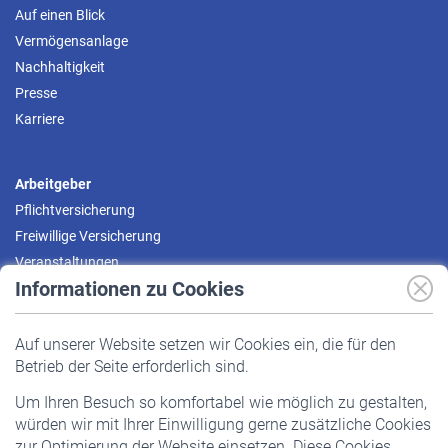
Auf einen Blick
Vermögensanlage
Nachhaltigkeit
Presse
Karriere
Arbeitgeber
Pflichtversicherung
Freiwillige Versicherung
Veranstaltungen
Informationen zu Cookies
Versicherte
Auf unserer Website setzen wir Cookies ein, die für den
Pflichtversicherung
Betrieb der Seite erforderlich sind.
Freiwillige Versicherung
Um Ihren Besuch so komfortabel wie möglich zu gestalten,
Staatliche Förderung
würden wir mit Ihrer Einwilligung gerne zusätzliche Cookies
Veranstaltungen
zur Optimierung der Website einsetzen. Diese Cookies