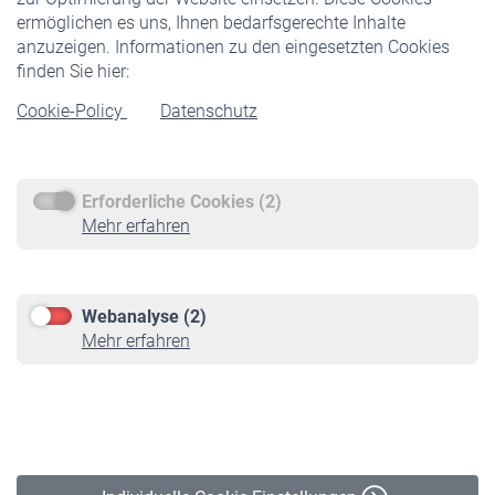
ermöglichen es uns, Ihnen bedarfsgerechte Inhalte
anzuzeigen. Informationen zu den eingesetzten Cookies
Rentner
finden Sie hier:
Rentenbeginn
Cookie-Policy
Datenschutz
Rente beantragen
Rentenauszahlung
Erforderliche Cookies (2)
Service
Mehr erfahren
Informationen
Kontakt & Beratung
Downloadcenter
Webanalyse (2)
Online-Rechner
Mehr erfahren
VBLnewsletter
Kontakt
Impressum
Erklärung zur Barrierefreiheit