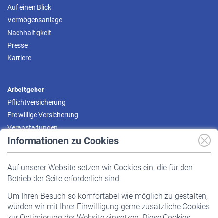
Auf einen Blick
Vermögensanlage
Nachhaltigkeit
Presse
Karriere
Arbeitgeber
Pflichtversicherung
Freiwillige Versicherung
Veranstaltungen
Informationen zu Cookies
Versicherte
Auf unserer Website setzen wir Cookies ein, die für den
Pflichtversicherung
Betrieb der Seite erforderlich sind.
Freiwillige Versicherung
Um Ihren Besuch so komfortabel wie möglich zu gestalten,
Staatliche Förderung
würden wir mit Ihrer Einwilligung gerne zusätzliche Cookies
Veranstaltungen
zur Optimierung der Website einsetzen. Diese Cookies