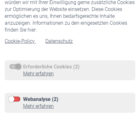
würden wir mit Ihrer Einwilligung gerne zusätzliche Cookies
Veranstaltungen
zur Optimierung der Website einsetzen. Diese Cookies
ermöglichen es uns, Ihnen bedarfsgerechte Inhalte
anzuzeigen. Informationen zu den eingesetzten Cookies
Rentner
finden Sie hier:
Rentenbeginn
Cookie-Policy
Datenschutz
Rente beantragen
Rentenauszahlung
Erforderliche Cookies (2)
Service
Mehr erfahren
Informationen
Kontakt & Beratung
Downloadcenter
Webanalyse (2)
Online-Rechner
Mehr erfahren
VBLnewsletter
Kontakt
Impressum