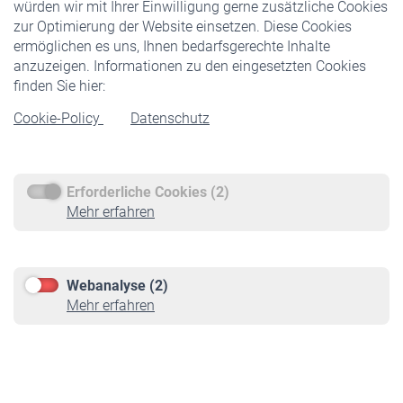
würden wir mit Ihrer Einwilligung gerne zusätzliche Cookies
Veranstaltungen
zur Optimierung der Website einsetzen. Diese Cookies
ermöglichen es uns, Ihnen bedarfsgerechte Inhalte
anzuzeigen. Informationen zu den eingesetzten Cookies
Rentner
finden Sie hier:
Rentenbeginn
Cookie-Policy
Datenschutz
Rente beantragen
Rentenauszahlung
Erforderliche Cookies (2)
Service
Mehr erfahren
Informationen
Kontakt & Beratung
Downloadcenter
Webanalyse (2)
Online-Rechner
Mehr erfahren
VBLnewsletter
Kontakt
Impressum