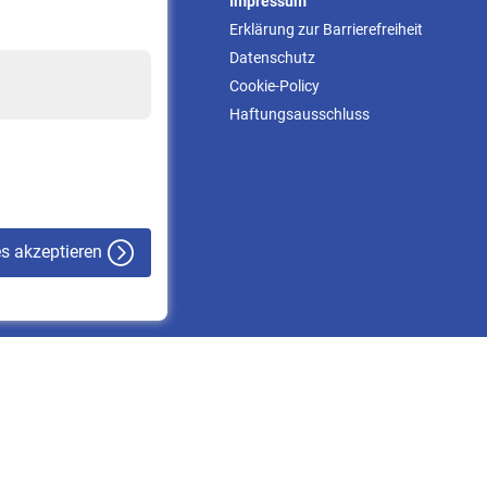
Service
Impressum
Informationen
Erklärung zur Barrierefreiheit
Kontakt & Beratung
Datenschutz
Downloadcenter
Cookie-Policy
Online-Rechner
Haftungsausschluss
VBLnewsletter
Kontakt
es akzeptieren