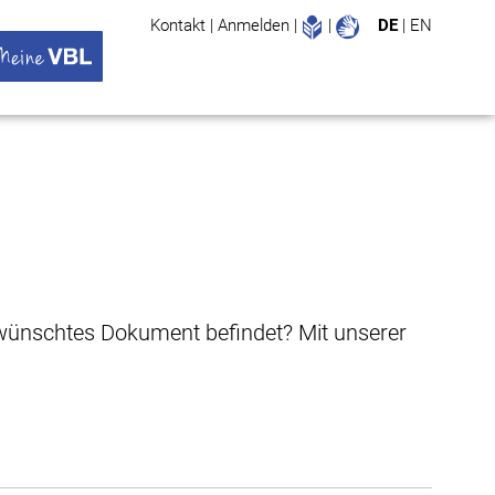
Leichte Sprache
Gebärdenspr
Kontakt
|
Anmelden
|
|
DE
|
EN
Suche
ü öffnen
 VBL Untermenü öffnen
gewünschtes Dokument befindet? Mit unserer