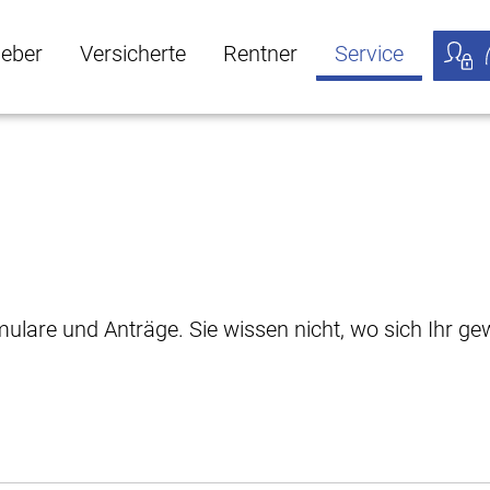
geber
Versicherte
Rentner
Service
öffnen
ber Untermenü öffnen
Versicherte Untermenü öffnen
Rentner Untermenü öffnen
Service Untermen
Meine
rmulare und Anträge. Sie wissen nicht, wo sich Ihr 