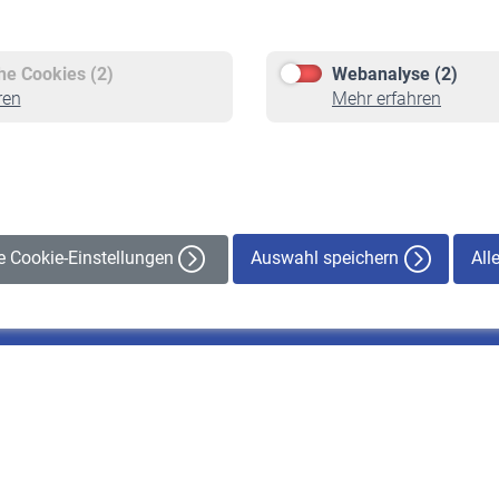
Versicherte
Rentner
Pflichtversicherung
Rentenbeginn
Freiwillige Versicherung
Rente beantragen
che Cookies (2)
Webanalyse (2)
Staatliche Förderung
Rentenauszahlung
ren
Mehr erfahren
Veranstaltungen
Auswahl speichern
All
le Cookie-Einstellungen