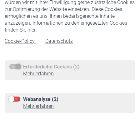
würden wir mit Ihrer Einwilligung gerne zusätzliche Cookies
Veranstaltungen
zur Optimierung der Website einsetzen. Diese Cookies
ermöglichen es uns, Ihnen bedarfsgerechte Inhalte
anzuzeigen. Informationen zu den eingesetzten Cookies
Rentner
finden Sie hier:
Rentenbeginn
Cookie-Policy
Datenschutz
Rente beantragen
Rentenauszahlung
Erforderliche Cookies (2)
Service
Mehr erfahren
Informationen
Kontakt & Beratung
Downloadcenter
Webanalyse (2)
Online-Rechner
Mehr erfahren
VBLnewsletter
Kontakt
Impressum