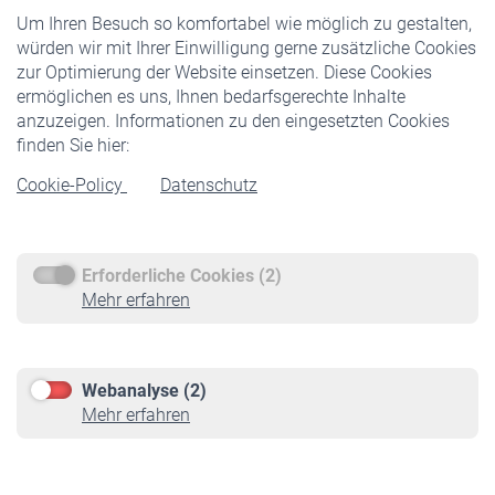
Um Ihren Besuch so komfortabel wie möglich zu gestalten,
Staatliche Förderung
würden wir mit Ihrer Einwilligung gerne zusätzliche Cookies
Veranstaltungen
zur Optimierung der Website einsetzen. Diese Cookies
ermöglichen es uns, Ihnen bedarfsgerechte Inhalte
anzuzeigen. Informationen zu den eingesetzten Cookies
Rentner
finden Sie hier:
Rentenbeginn
Cookie-Policy
Datenschutz
Rente beantragen
Rentenauszahlung
Erforderliche Cookies (2)
Service
Mehr erfahren
Informationen
Kontakt & Beratung
Downloadcenter
Webanalyse (2)
Online-Rechner
Mehr erfahren
VBLnewsletter
Kontakt