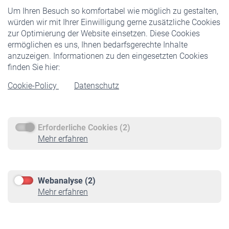
Um Ihren Besuch so komfortabel wie möglich zu gestalten,
Staatliche Förderung
würden wir mit Ihrer Einwilligung gerne zusätzliche Cookies
Veranstaltungen
zur Optimierung der Website einsetzen. Diese Cookies
ermöglichen es uns, Ihnen bedarfsgerechte Inhalte
anzuzeigen. Informationen zu den eingesetzten Cookies
Rentner
finden Sie hier:
Rentenbeginn
Cookie-Policy
Datenschutz
Rente beantragen
Rentenauszahlung
Erforderliche Cookies (2)
Service
Mehr erfahren
Informationen
Kontakt & Beratung
Downloadcenter
Webanalyse (2)
Online-Rechner
Mehr erfahren
VBLnewsletter
Kontakt