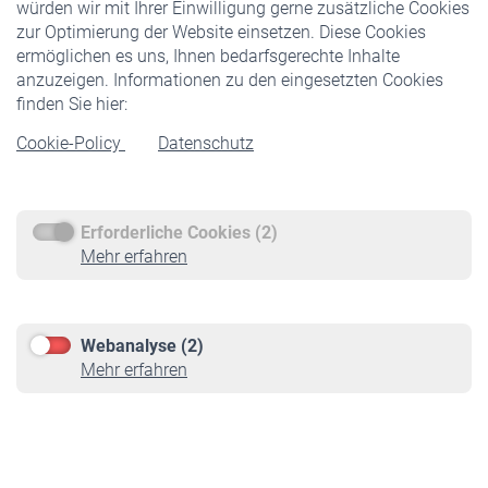
würden wir mit Ihrer Einwilligung gerne zusätzliche Cookies
Veranstaltungen
zur Optimierung der Website einsetzen. Diese Cookies
ermöglichen es uns, Ihnen bedarfsgerechte Inhalte
anzuzeigen. Informationen zu den eingesetzten Cookies
Rentner
finden Sie hier:
Rentenbeginn
Cookie-Policy
Datenschutz
Rente beantragen
Rentenauszahlung
Erforderliche Cookies (2)
Service
Mehr erfahren
Informationen
Kontakt & Beratung
Downloadcenter
Webanalyse (2)
Online-Rechner
Mehr erfahren
VBLnewsletter
Kontakt
Impressum