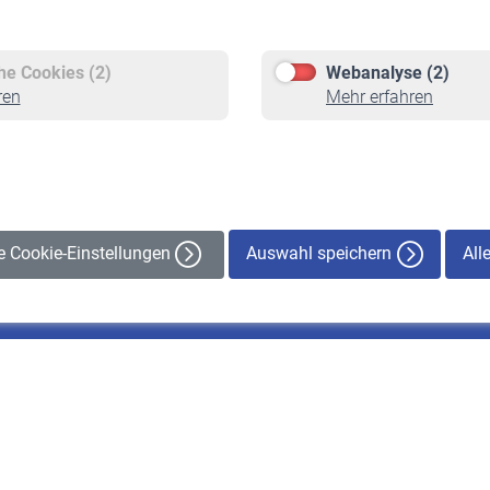
Versicherte
Rentner
Pflichtversicherung
Rentenbeginn
Freiwillige Versicherung
Rente beantragen
che Cookies (2)
Webanalyse (2)
Staatliche Förderung
Rentenauszahlung
ren
Mehr erfahren
Veranstaltungen
Auswahl speichern
All
le Cookie-Einstellungen