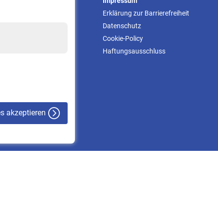
Service
Impressum
Informationen
Erklärung zur Barrierefreiheit
Kontakt & Beratung
Datenschutz
Downloadcenter
Cookie-Policy
Online-Rechner
Haftungsausschluss
VBLnewsletter
Kontakt
es akzeptieren