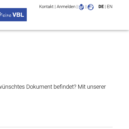
Leichte Sprache
Gebärdenspr
Kontakt
|
Anmelden
|
|
DE
|
EN
Suche
ü öffnen
 VBL Untermenü öffnen
gewünschtes Dokument befindet? Mit unserer