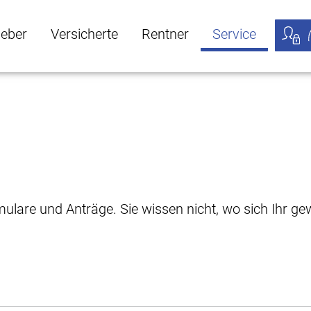
geber
Versicherte
Rentner
Service
öffnen
ber Untermenü öffnen
Versicherte Untermenü öffnen
Rentner Untermenü öffnen
Service Untermen
Meine
rmulare und Anträge. Sie wissen nicht, wo sich Ihr 