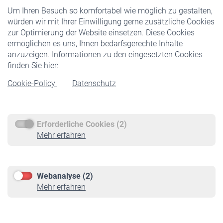
Um Ihren Besuch so komfortabel wie möglich zu gestalten,
Staatliche Förderung
würden wir mit Ihrer Einwilligung gerne zusätzliche Cookies
Veranstaltungen
zur Optimierung der Website einsetzen. Diese Cookies
ermöglichen es uns, Ihnen bedarfsgerechte Inhalte
anzuzeigen. Informationen zu den eingesetzten Cookies
Rentner
finden Sie hier:
Rentenbeginn
Cookie-Policy
Datenschutz
Rente beantragen
Rentenauszahlung
Erforderliche Cookies (2)
Service
Mehr erfahren
Informationen
Kontakt & Beratung
Downloadcenter
Webanalyse (2)
Online-Rechner
Mehr erfahren
VBLnewsletter
Kontakt