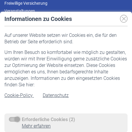
Freiwillige Versicherung
Veranstaltungen
Informationen zu Cookies
Versicherte
Auf unserer Website setzen wir Cookies ein, die für den
Pflichtversicherung
Betrieb der Seite erforderlich sind.
Freiwillige Versicherung
Um Ihren Besuch so komfortabel wie möglich zu gestalten,
Staatliche Förderung
würden wir mit Ihrer Einwilligung gerne zusätzliche Cookies
Veranstaltungen
zur Optimierung der Website einsetzen. Diese Cookies
ermöglichen es uns, Ihnen bedarfsgerechte Inhalte
anzuzeigen. Informationen zu den eingesetzten Cookies
Rentner
finden Sie hier:
Rentenbeginn
Cookie-Policy
Datenschutz
Rente beantragen
Rentenauszahlung
Erforderliche Cookies (2)
Service
Mehr erfahren
Informationen