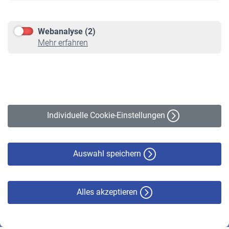
Kontakt & Beratung
Downloadcenter
Webanalyse (2)
Online-Rechner
Mehr erfahren
VBLnewsletter
Kontakt
Impressum
Erklärung zur Barrierefreiheit
Individuelle Cookie-Einstellungen
Datenschutz
Cookie-Policy
Haftungsausschluss
Auswahl speichern
Alles akzeptieren
© VBL 2026