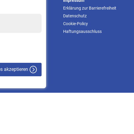
Service
Impressum
Informationen
Erklärung zur Barrierefreiheit
Kontakt & Beratung
Datenschutz
Downloadcenter
Cookie-Policy
Online-Rechner
Haftungsausschluss
VBLnewsletter
Kontakt
es akzeptieren