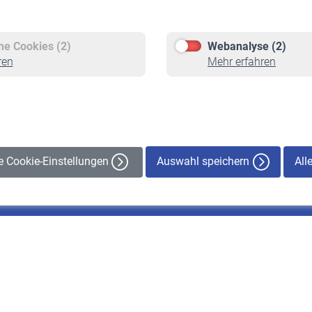
Versicherte
Rentner
Pflichtversicherung
Rentenbeginn
Freiwillige Versicherung
Rente beantragen
che Cookies (2)
Webanalyse (2)
Staatliche Förderung
Rentenauszahlung
ren
Mehr erfahren
Veranstaltungen
Auswahl speichern
All
le Cookie-Einstellungen