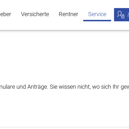
geber
Versicherte
Rentner
Service
öffnen
ber Untermenü öffnen
Versicherte Untermenü öffnen
Rentner Untermenü öffnen
Service Untermen
Meine
rmulare und Anträge. Sie wissen nicht, wo sich Ihr 