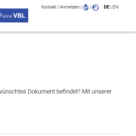
Leichte Sprache
Gebärdenspr
Kontakt
|
Anmelden
|
|
DE
|
EN
Suche
ü öffnen
 VBL Untermenü öffnen
gewünschtes Dokument befindet? Mit unserer