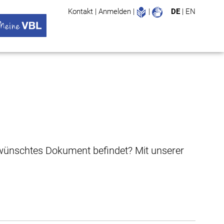
Leichte Sprache
Gebärdenspr
Kontakt
|
Anmelden
|
|
DE
|
EN
Suche
ü öffnen
 VBL Untermenü öffnen
gewünschtes Dokument befindet? Mit unserer