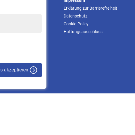
Service
Impressum
Informationen
Erklärung zur Barrierefreiheit
Kontakt & Beratung
Datenschutz
Downloadcenter
Cookie-Policy
Online-Rechner
Haftungsausschluss
VBLnewsletter
Kontakt
es akzeptieren