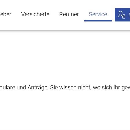
geber
Versicherte
Rentner
Service
öffnen
ber Untermenü öffnen
Versicherte Untermenü öffnen
Rentner Untermenü öffnen
Service Untermen
Meine
rmulare und Anträge. Sie wissen nicht, wo sich Ihr 