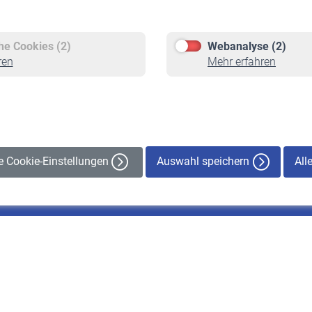
Versicherte
Rentner
Pflichtversicherung
Rentenbeginn
Freiwillige Versicherung
Rente beantragen
che Cookies (2)
Webanalyse (2)
Staatliche Förderung
Rentenauszahlung
ren
Mehr erfahren
Veranstaltungen
Auswahl speichern
All
le Cookie-Einstellungen