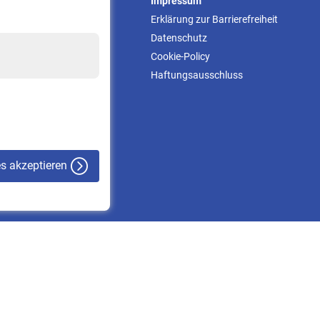
Service
Impressum
Informationen
Erklärung zur Barrierefreiheit
Kontakt & Beratung
Datenschutz
Downloadcenter
Cookie-Policy
Online-Rechner
Haftungsausschluss
VBLnewsletter
Kontakt
es akzeptieren