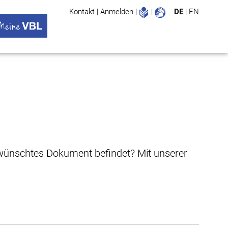
Leichte Sprache
Gebärdenspr
Kontakt
|
Anmelden
|
|
DE
|
EN
Suche
ü öffnen
 VBL Untermenü öffnen
gewünschtes Dokument befindet? Mit unserer