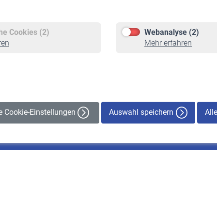
Versicherte
Rentner
Pflichtversicherung
Rentenbeginn
Freiwillige Versicherung
Rente beantragen
che Cookies (2)
Webanalyse (2)
Staatliche Förderung
Rentenauszahlung
ren
Mehr erfahren
Veranstaltungen
Auswahl speichern
All
le Cookie-Einstellungen