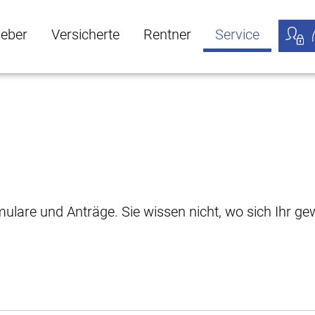
geber
Versicherte
Rentner
Service
öffnen
ber Untermenü öffnen
Versicherte Untermenü öffnen
Rentner Untermenü öffnen
Service Untermen
Meine
rmulare und Anträge. Sie wissen nicht, wo sich Ihr 