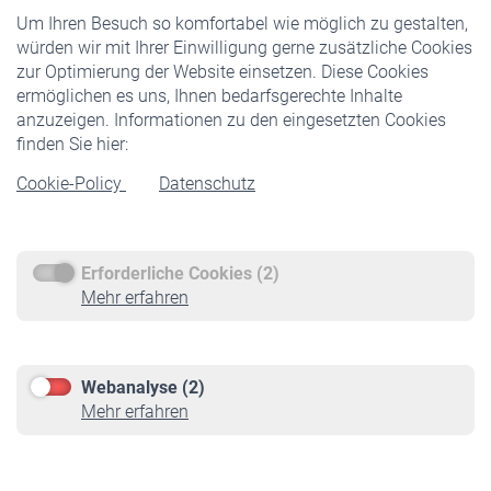
Um Ihren Besuch so komfortabel wie möglich zu gestalten,
Staatliche Förderung
würden wir mit Ihrer Einwilligung gerne zusätzliche Cookies
Veranstaltungen
zur Optimierung der Website einsetzen. Diese Cookies
ermöglichen es uns, Ihnen bedarfsgerechte Inhalte
anzuzeigen. Informationen zu den eingesetzten Cookies
Rentner
finden Sie hier:
Rentenbeginn
Cookie-Policy
Datenschutz
Rente beantragen
Rentenauszahlung
Erforderliche Cookies (2)
Service
Mehr erfahren
Informationen
Kontakt & Beratung
Downloadcenter
Webanalyse (2)
Online-Rechner
Mehr erfahren
VBLnewsletter
Kontakt