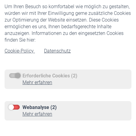
Um Ihren Besuch so komfortabel wie möglich zu gestalten,
Staatliche Förderung
würden wir mit Ihrer Einwilligung gerne zusätzliche Cookies
Veranstaltungen
zur Optimierung der Website einsetzen. Diese Cookies
ermöglichen es uns, Ihnen bedarfsgerechte Inhalte
anzuzeigen. Informationen zu den eingesetzten Cookies
Rentner
finden Sie hier:
Rentenbeginn
Cookie-Policy
Datenschutz
Rente beantragen
Rentenauszahlung
Erforderliche Cookies (2)
Service
Mehr erfahren
Informationen
Kontakt & Beratung
Downloadcenter
Webanalyse (2)
Online-Rechner
Mehr erfahren
VBLnewsletter
Kontakt