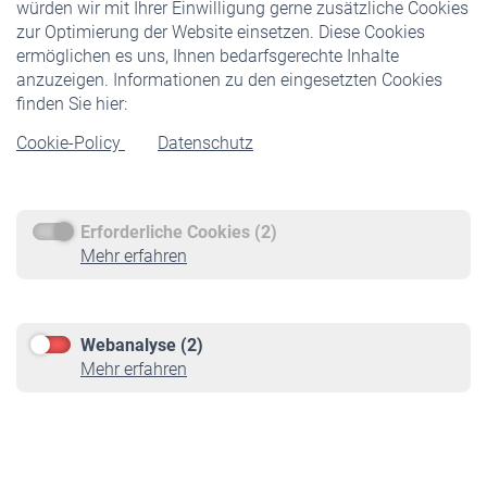
würden wir mit Ihrer Einwilligung gerne zusätzliche Cookies
Veranstaltungen
zur Optimierung der Website einsetzen. Diese Cookies
ermöglichen es uns, Ihnen bedarfsgerechte Inhalte
anzuzeigen. Informationen zu den eingesetzten Cookies
Rentner
finden Sie hier:
Rentenbeginn
Cookie-Policy
Datenschutz
Rente beantragen
Rentenauszahlung
Erforderliche Cookies (2)
Service
Mehr erfahren
Informationen
Kontakt & Beratung
Downloadcenter
Webanalyse (2)
Online-Rechner
Mehr erfahren
VBLnewsletter
Kontakt
Impressum