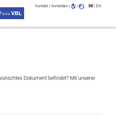
Leichte Sprache
Gebärdenspr
Kontakt
|
Anmelden
|
|
DE
|
EN
Suche
ü öffnen
 VBL Untermenü öffnen
gewünschtes Dokument befindet? Mit unserer