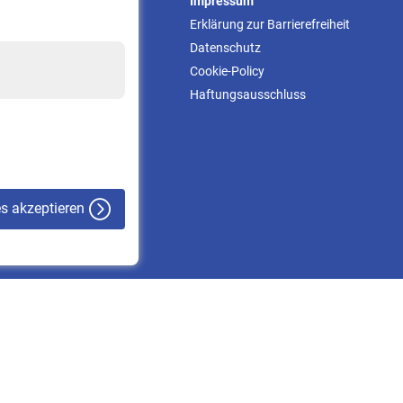
Service
Impressum
Informationen
Erklärung zur Barrierefreiheit
Kontakt & Beratung
Datenschutz
Downloadcenter
Cookie-Policy
Online-Rechner
Haftungsausschluss
VBLnewsletter
Kontakt
es akzeptieren