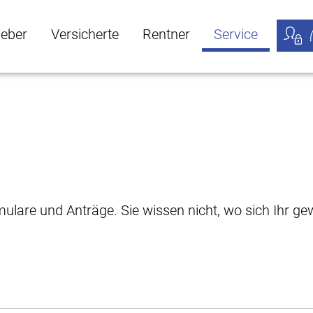
geber
Versicherte
Rentner
Service
öffnen
ber Untermenü öffnen
Versicherte Untermenü öffnen
Rentner Untermenü öffnen
Service Untermen
Meine
rmulare und Anträge. Sie wissen nicht, wo sich Ihr 