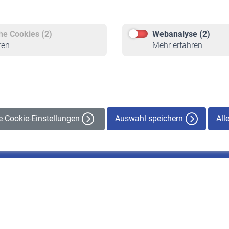
Versicherte
Rentner
Pflichtversicherung
Rentenbeginn
Freiwillige Versicherung
Rente beantragen
che Cookies (2)
Webanalyse (2)
Staatliche Förderung
Rentenauszahlung
ren
Mehr erfahren
Veranstaltungen
Auswahl speichern
All
le Cookie-Einstellungen