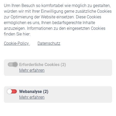
Um Ihren Besuch so komfortabel wie möglich zu gestalten,
Staatliche Förderung
würden wir mit Ihrer Einwilligung gerne zusätzliche Cookies
Veranstaltungen
zur Optimierung der Website einsetzen. Diese Cookies
ermöglichen es uns, Ihnen bedarfsgerechte Inhalte
anzuzeigen. Informationen zu den eingesetzten Cookies
Rentner
finden Sie hier:
Rentenbeginn
Cookie-Policy
Datenschutz
Rente beantragen
Rentenauszahlung
Erforderliche Cookies (2)
Service
Mehr erfahren
Informationen
Kontakt & Beratung
Downloadcenter
Webanalyse (2)
Online-Rechner
Mehr erfahren
VBLnewsletter
Kontakt