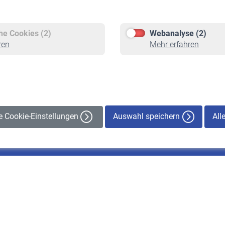
Versicherte
Rentner
Pflichtversicherung
Rentenbeginn
Freiwillige Versicherung
Rente beantragen
che Cookies (2)
Webanalyse (2)
Staatliche Förderung
Rentenauszahlung
ren
Mehr erfahren
Veranstaltungen
Auswahl speichern
All
le Cookie-Einstellungen