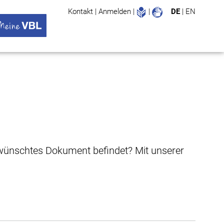
Leichte Sprache
Gebärdenspr
Kontakt
|
Anmelden
|
|
DE
|
EN
Suche
ü öffnen
 VBL Untermenü öffnen
gewünschtes Dokument befindet? Mit unserer