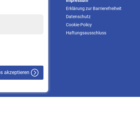
Service
Impressum
Informationen
Erklärung zur Barrierefreiheit
Kontakt & Beratung
Datenschutz
Downloadcenter
Cookie-Policy
Online-Rechner
Haftungsausschluss
VBLnewsletter
Kontakt
es akzeptieren