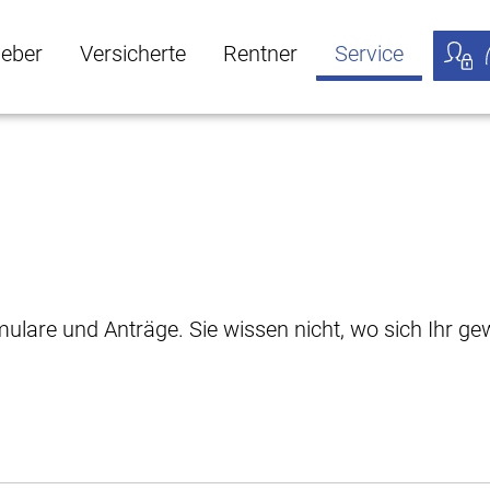
geber
Versicherte
Rentner
Service
öffnen
ber Untermenü öffnen
Versicherte Untermenü öffnen
Rentner Untermenü öffnen
Service Untermen
Meine
rmulare und Anträge. Sie wissen nicht, wo sich Ihr 