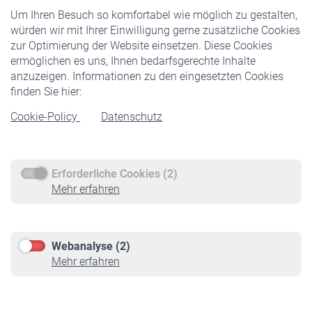
Um Ihren Besuch so komfortabel wie möglich zu gestalten,
Staatliche Förderung
würden wir mit Ihrer Einwilligung gerne zusätzliche Cookies
Veranstaltungen
zur Optimierung der Website einsetzen. Diese Cookies
ermöglichen es uns, Ihnen bedarfsgerechte Inhalte
anzuzeigen. Informationen zu den eingesetzten Cookies
Rentner
finden Sie hier:
Rentenbeginn
Cookie-Policy
Datenschutz
Rente beantragen
Rentenauszahlung
Erforderliche Cookies (2)
Service
Mehr erfahren
Informationen
Kontakt & Beratung
Downloadcenter
Webanalyse (2)
Online-Rechner
Mehr erfahren
VBLnewsletter
Kontakt