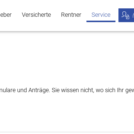
geber
Versicherte
Rentner
Service
öffnen
ber Untermenü öffnen
Versicherte Untermenü öffnen
Rentner Untermenü öffnen
Service Untermen
Meine
rmulare und Anträge. Sie wissen nicht, wo sich Ihr 