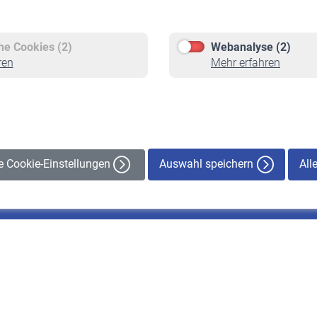
Versicherte
Rentner
Pflichtversicherung
Rentenbeginn
Freiwillige Versicherung
Rente beantragen
che Cookies (2)
Webanalyse (2)
Staatliche Förderung
Rentenauszahlung
ren
Mehr erfahren
Veranstaltungen
Auswahl speichern
All
le Cookie-Einstellungen