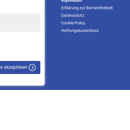
Service
Impressum
Informationen
Erklärung zur Barrierefreiheit
Kontakt & Beratung
Datenschutz
Downloadcenter
Cookie-Policy
Online-Rechner
Haftungsausschluss
VBLnewsletter
Kontakt
es akzeptieren