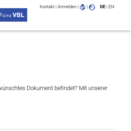
Leichte Sprache
Gebärdenspr
Kontakt
|
Anmelden
|
|
DE
|
EN
Suche
ü öffnen
 VBL Untermenü öffnen
gewünschtes Dokument befindet? Mit unserer