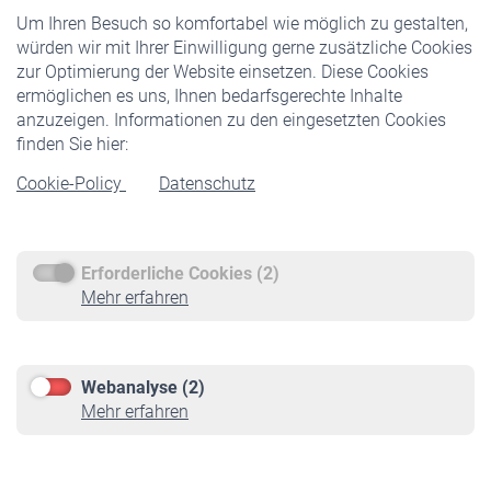
Um Ihren Besuch so komfortabel wie möglich zu gestalten,
Staatliche Förderung
würden wir mit Ihrer Einwilligung gerne zusätzliche Cookies
Veranstaltungen
zur Optimierung der Website einsetzen. Diese Cookies
ermöglichen es uns, Ihnen bedarfsgerechte Inhalte
anzuzeigen. Informationen zu den eingesetzten Cookies
Rentner
finden Sie hier:
Rentenbeginn
Cookie-Policy
Datenschutz
Rente beantragen
Rentenauszahlung
Erforderliche Cookies (2)
Service
Mehr erfahren
Informationen
Kontakt & Beratung
Downloadcenter
Webanalyse (2)
Online-Rechner
Mehr erfahren
VBLnewsletter
Kontakt