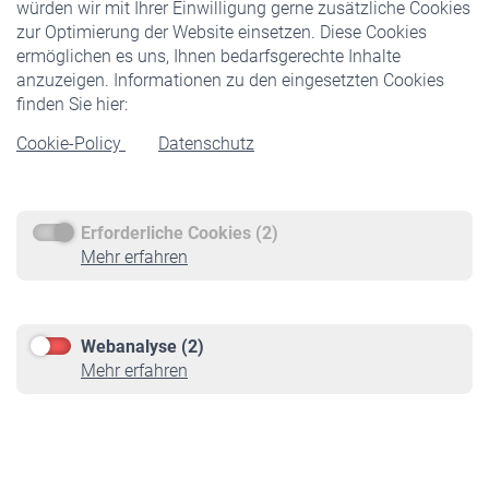
würden wir mit Ihrer Einwilligung gerne zusätzliche Cookies
Veranstaltungen
zur Optimierung der Website einsetzen. Diese Cookies
ermöglichen es uns, Ihnen bedarfsgerechte Inhalte
anzuzeigen. Informationen zu den eingesetzten Cookies
Rentner
finden Sie hier:
Rentenbeginn
Cookie-Policy
Datenschutz
Rente beantragen
Rentenauszahlung
Erforderliche Cookies (2)
Service
Mehr erfahren
Informationen
Kontakt & Beratung
Downloadcenter
Webanalyse (2)
Online-Rechner
Mehr erfahren
VBLnewsletter
Kontakt
Impressum