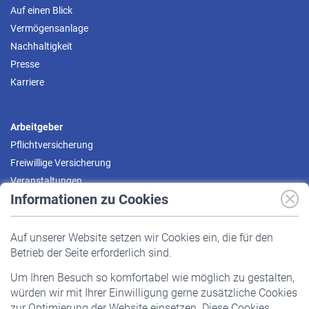
Auf einen Blick
Vermögensanlage
Nachhaltigkeit
Presse
Karriere
Arbeitgeber
Pflichtversicherung
Freiwillige Versicherung
Veranstaltungen
Informationen zu Cookies
Versicherte
Auf unserer Website setzen wir Cookies ein, die für den
Pflichtversicherung
Betrieb der Seite erforderlich sind.
Freiwillige Versicherung
Um Ihren Besuch so komfortabel wie möglich zu gestalten,
Staatliche Förderung
würden wir mit Ihrer Einwilligung gerne zusätzliche Cookies
Veranstaltungen
zur Optimierung der Website einsetzen. Diese Cookies