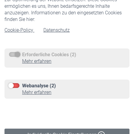
ermöglichen es uns, Ihnen bedarfsgerechte Inhalte
anzuzeigen. Informationen zu den eingesetzten Cookies
Rentner
finden Sie hier:
Rentenbeginn
Cookie-Policy
Datenschutz
Rente beantragen
Rentenauszahlung
Erforderliche Cookies (2)
Service
Mehr erfahren
Informationen
Kontakt & Beratung
Downloadcenter
Webanalyse (2)
Online-Rechner
Mehr erfahren
VBLnewsletter
Kontakt
Impressum
Erklärung zur Barrierefreiheit