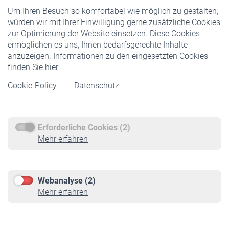
Um Ihren Besuch so komfortabel wie möglich zu gestalten,
Staatliche Förderung
würden wir mit Ihrer Einwilligung gerne zusätzliche Cookies
Veranstaltungen
zur Optimierung der Website einsetzen. Diese Cookies
ermöglichen es uns, Ihnen bedarfsgerechte Inhalte
anzuzeigen. Informationen zu den eingesetzten Cookies
Rentner
finden Sie hier:
Rentenbeginn
Cookie-Policy
Datenschutz
Rente beantragen
Rentenauszahlung
Erforderliche Cookies (2)
Service
Mehr erfahren
Informationen
Kontakt & Beratung
Downloadcenter
Webanalyse (2)
Online-Rechner
Mehr erfahren
VBLnewsletter
Kontakt