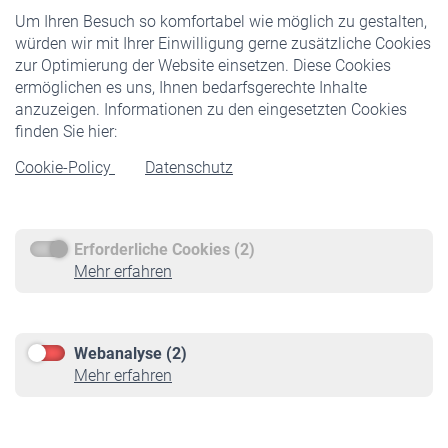
Um Ihren Besuch so komfortabel wie möglich zu gestalten,
Staatliche Förderung
würden wir mit Ihrer Einwilligung gerne zusätzliche Cookies
Veranstaltungen
zur Optimierung der Website einsetzen. Diese Cookies
ermöglichen es uns, Ihnen bedarfsgerechte Inhalte
anzuzeigen. Informationen zu den eingesetzten Cookies
Rentner
finden Sie hier:
Rentenbeginn
Cookie-Policy
Datenschutz
Rente beantragen
Rentenauszahlung
Erforderliche Cookies (2)
Service
Mehr erfahren
Informationen
Kontakt & Beratung
Downloadcenter
Webanalyse (2)
Online-Rechner
Mehr erfahren
VBLnewsletter
Kontakt