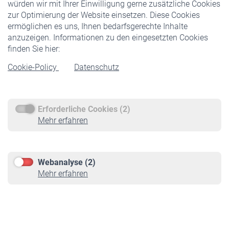
würden wir mit Ihrer Einwilligung gerne zusätzliche Cookies
Veranstaltungen
zur Optimierung der Website einsetzen. Diese Cookies
ermöglichen es uns, Ihnen bedarfsgerechte Inhalte
anzuzeigen. Informationen zu den eingesetzten Cookies
Rentner
finden Sie hier:
Rentenbeginn
Cookie-Policy
Datenschutz
Rente beantragen
Rentenauszahlung
Erforderliche Cookies (2)
Service
Mehr erfahren
Informationen
Kontakt & Beratung
Downloadcenter
Webanalyse (2)
Online-Rechner
Mehr erfahren
VBLnewsletter
Kontakt
Impressum