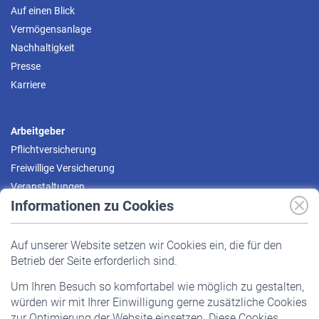
Auf einen Blick
Vermögensanlage
Nachhaltigkeit
Presse
Karriere
Arbeitgeber
Pflichtversicherung
Freiwillige Versicherung
Veranstaltungen
Informationen zu Cookies
Versicherte
Auf unserer Website setzen wir Cookies ein, die für den
Pflichtversicherung
Betrieb der Seite erforderlich sind.
Freiwillige Versicherung
Um Ihren Besuch so komfortabel wie möglich zu gestalten,
Staatliche Förderung
würden wir mit Ihrer Einwilligung gerne zusätzliche Cookies
Veranstaltungen
zur Optimierung der Website einsetzen. Diese Cookies