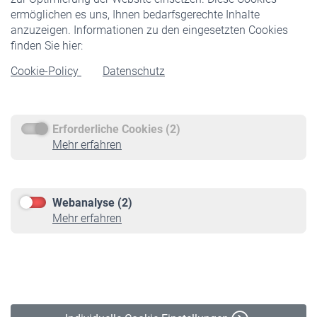
ermöglichen es uns, Ihnen bedarfsgerechte Inhalte
anzuzeigen. Informationen zu den eingesetzten Cookies
Rentner
finden Sie hier:
Rentenbeginn
Cookie-Policy
Datenschutz
Rente beantragen
Rentenauszahlung
Erforderliche Cookies (2)
Service
Mehr erfahren
Informationen
Kontakt & Beratung
Downloadcenter
Webanalyse (2)
Online-Rechner
Mehr erfahren
VBLnewsletter
Kontakt
Impressum
Erklärung zur Barrierefreiheit