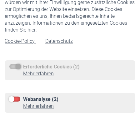
würden wir mit Ihrer Einwilligung gerne zusätzliche Cookies
Veranstaltungen
zur Optimierung der Website einsetzen. Diese Cookies
ermöglichen es uns, Ihnen bedarfsgerechte Inhalte
anzuzeigen. Informationen zu den eingesetzten Cookies
Rentner
finden Sie hier:
Rentenbeginn
Cookie-Policy
Datenschutz
Rente beantragen
Rentenauszahlung
Erforderliche Cookies (2)
Service
Mehr erfahren
Informationen
Kontakt & Beratung
Downloadcenter
Webanalyse (2)
Online-Rechner
Mehr erfahren
VBLnewsletter
Kontakt
Impressum