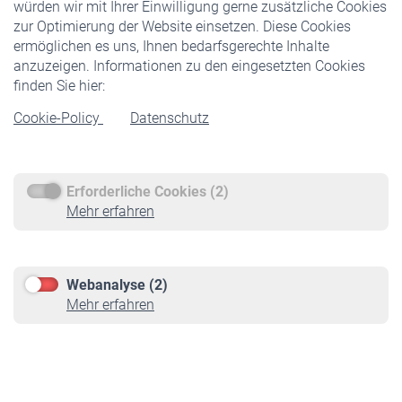
würden wir mit Ihrer Einwilligung gerne zusätzliche Cookies
Veranstaltungen
zur Optimierung der Website einsetzen. Diese Cookies
ermöglichen es uns, Ihnen bedarfsgerechte Inhalte
anzuzeigen. Informationen zu den eingesetzten Cookies
Rentner
finden Sie hier:
Rentenbeginn
Cookie-Policy
Datenschutz
Rente beantragen
Rentenauszahlung
Erforderliche Cookies (2)
Service
Mehr erfahren
Informationen
Kontakt & Beratung
Downloadcenter
Webanalyse (2)
Online-Rechner
Mehr erfahren
VBLnewsletter
Kontakt
Impressum