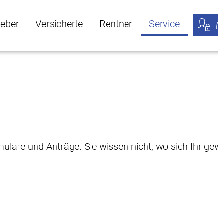
geber
Versicherte
Rentner
Service
öffnen
ber Untermenü öffnen
Versicherte Untermenü öffnen
Rentner Untermenü öffnen
Service Untermen
Meine
rmulare und Anträge. Sie wissen nicht, wo sich Ihr 