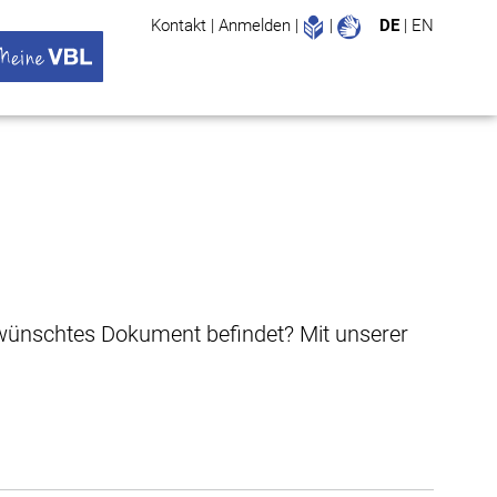
Leichte Sprache
Gebärdenspr
Kontakt
|
Anmelden
|
|
DE
|
EN
Suche
ü öffnen
 VBL Untermenü öffnen
gewünschtes Dokument befindet? Mit unserer