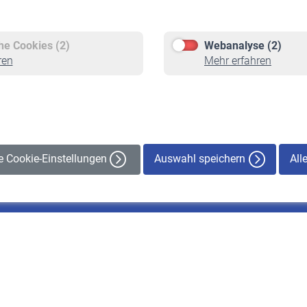
Versicherte
Rentner
Pflichtversicherung
Rentenbeginn
Freiwillige Versicherung
Rente beantragen
che Cookies (2)
Webanalyse (2)
Staatliche Förderung
Rentenauszahlung
ren
Mehr erfahren
Veranstaltungen
Auswahl speichern
All
le Cookie-Einstellungen