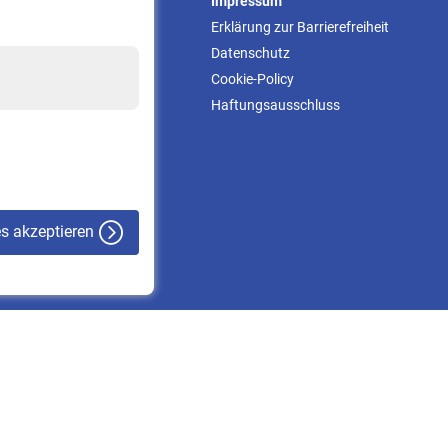
Service
Impressum
Informationen
Erklärung zur Barrierefreiheit
Kontakt & Beratung
Datenschutz
Downloadcenter
Cookie-Policy
Online-Rechner
Haftungsausschluss
VBLnewsletter
Kontakt
es akzeptieren