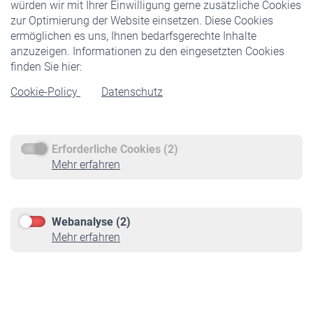
würden wir mit Ihrer Einwilligung gerne zusätzliche Cookies
Veranstaltungen
zur Optimierung der Website einsetzen. Diese Cookies
ermöglichen es uns, Ihnen bedarfsgerechte Inhalte
anzuzeigen. Informationen zu den eingesetzten Cookies
Rentner
finden Sie hier:
Rentenbeginn
Cookie-Policy
Datenschutz
Rente beantragen
Rentenauszahlung
Erforderliche Cookies (2)
Service
Mehr erfahren
Informationen
Kontakt & Beratung
Downloadcenter
Webanalyse (2)
Online-Rechner
Mehr erfahren
VBLnewsletter
Kontakt
Impressum