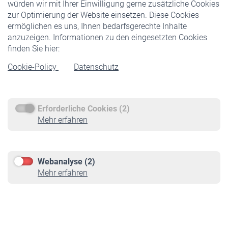
würden wir mit Ihrer Einwilligung gerne zusätzliche Cookies
Veranstaltungen
zur Optimierung der Website einsetzen. Diese Cookies
ermöglichen es uns, Ihnen bedarfsgerechte Inhalte
anzuzeigen. Informationen zu den eingesetzten Cookies
Rentner
finden Sie hier:
Rentenbeginn
Cookie-Policy
Datenschutz
Rente beantragen
Rentenauszahlung
Erforderliche Cookies (2)
Service
Mehr erfahren
Informationen
Kontakt & Beratung
Downloadcenter
Webanalyse (2)
Online-Rechner
Mehr erfahren
VBLnewsletter
Kontakt
Impressum