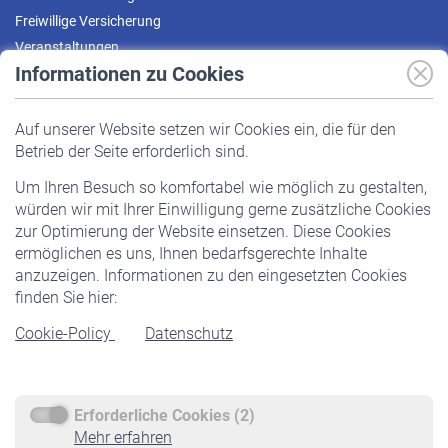
Freiwillige Versicherung
Veranstaltungen
Informationen zu Cookies
Versicherte
Auf unserer Website setzen wir Cookies ein, die für den
Pflichtversicherung
Betrieb der Seite erforderlich sind.
Freiwillige Versicherung
Um Ihren Besuch so komfortabel wie möglich zu gestalten,
Staatliche Förderung
würden wir mit Ihrer Einwilligung gerne zusätzliche Cookies
Veranstaltungen
zur Optimierung der Website einsetzen. Diese Cookies
ermöglichen es uns, Ihnen bedarfsgerechte Inhalte
anzuzeigen. Informationen zu den eingesetzten Cookies
Rentner
finden Sie hier:
Rentenbeginn
Cookie-Policy
Datenschutz
Rente beantragen
Rentenauszahlung
Erforderliche Cookies (2)
Service
Mehr erfahren