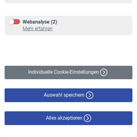
Informationen
Kontakt & Beratung
Downloadcenter
Webanalyse (2)
Online-Rechner
Mehr erfahren
VBLnewsletter
Kontakt
Impressum
Erklärung zur Barrierefreiheit
Individuelle Cookie-Einstellungen
Datenschutz
Cookie-Policy
Haftungsausschluss
Auswahl speichern
Alles akzeptieren
© VBL 2026