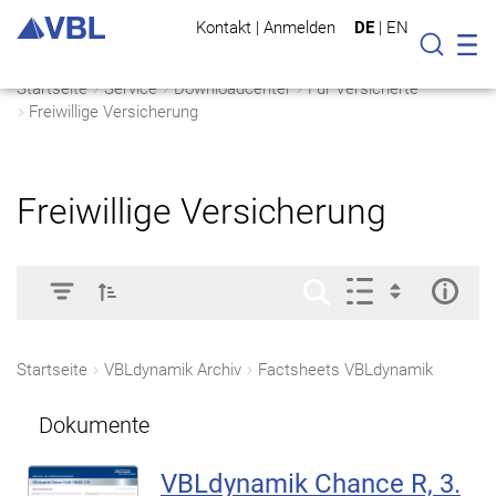
Kontakt
|
Anmelden
DE
|
EN
Mo
Suche
Startseite
Service
Downloadcenter
Für Versicherte
Freiwillige Versicherung
Freiwillige Versicherung
Startseite
VBLdynamik Archiv
Factsheets VBLdynamik
Dokumente
VBLdynamik Chance R, 3.