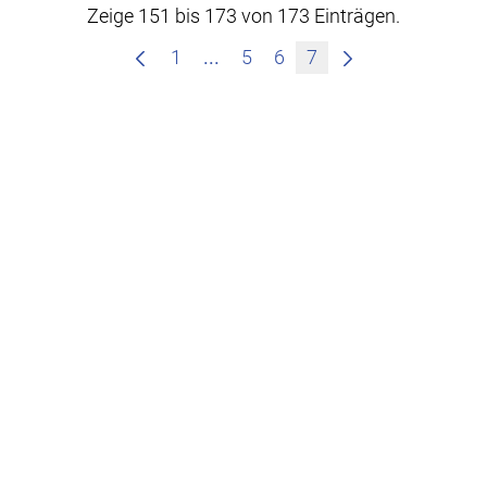
Zeige 151 bis 173 von 173 Einträgen.
Zwischenseiten Navigieren mit
1
...
5
6
7