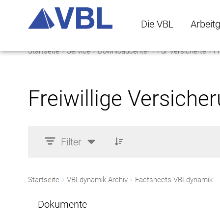
Die VBL
Arbeit
Startseite
Service
Downloadcenter
Für Versicherte
Fr
Die VBL Untermenü 
Arbeitge
Freiwillige Versiche
Filter
Startseite
VBLdynamik Archiv
Factsheets VBLdynamik
Dokumente