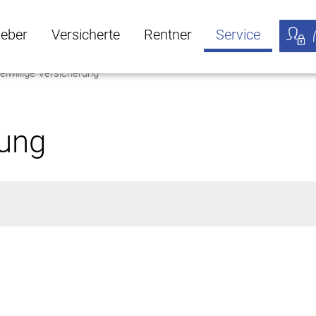
geber
Versicherte
Rentner
Service
eiwillige Versicherung
öffnen
ber Untermenü öffnen
Versicherte Untermenü öffnen
Rentner Untermenü öffnen
Service Untermen
Meine
rung