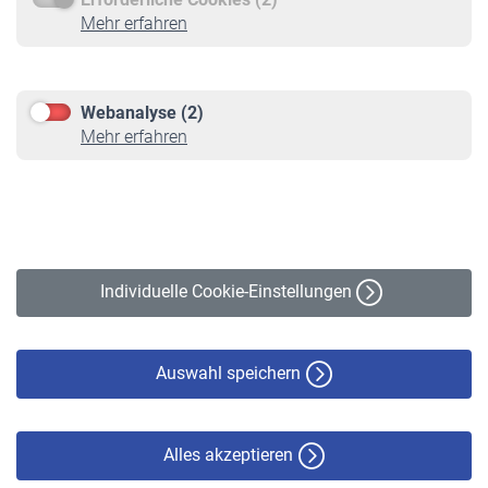
Service
Mehr erfahren
Informationen
Kontakt & Beratung
Downloadcenter
Webanalyse (2)
Online-Rechner
Mehr erfahren
VBLnewsletter
Kontakt
Impressum
Erklärung zur Barrierefreiheit
Individuelle Cookie-Einstellungen
Datenschutz
Cookie-Policy
Haftungsausschluss
Auswahl speichern
Alles akzeptieren
© VBL 2026