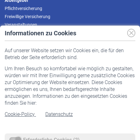
Arbeitgeber
Pflichtversicherung
Freiwillige Versicherung
Veranstaltungen
Informationen zu Cookies
Versicherte
Auf unserer Website setzen wir Cookies ein, die für den
Pflichtversicherung
Betrieb der Seite erforderlich sind.
Freiwillige Versicherung
Um Ihren Besuch so komfortabel wie möglich zu gestalten,
Staatliche Förderung
würden wir mit Ihrer Einwilligung gerne zusätzliche Cookies
Veranstaltungen
zur Optimierung der Website einsetzen. Diese Cookies
ermöglichen es uns, Ihnen bedarfsgerechte Inhalte
anzuzeigen. Informationen zu den eingesetzten Cookies
Rentner
finden Sie hier:
Rentenbeginn
Cookie-Policy
Datenschutz
Rente beantragen
Rentenauszahlung
Erforderliche Cookies (2)