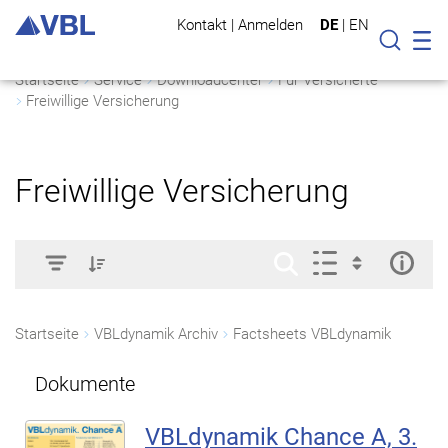
Kontakt
|
Anmelden
DE
|
EN
Mo
Suche
Startseite
Service
Downloadcenter
Für Versicherte
Freiwillige Versicherung
Freiwillige Versicherung
Startseite
VBLdynamik Archiv
Factsheets VBLdynamik
Dokumente
VBLdynamik Chance A, 3.