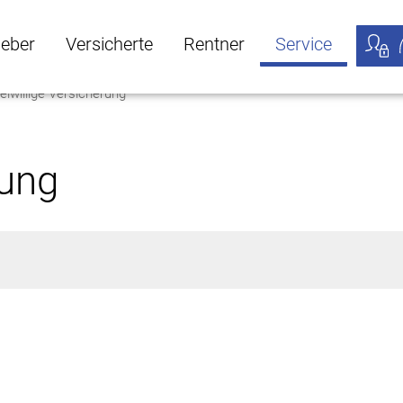
geber
Versicherte
Rentner
Service
eiwillige Versicherung
öffnen
ber Untermenü öffnen
Versicherte Untermenü öffnen
Rentner Untermenü öffnen
Service Untermen
Meine
rung