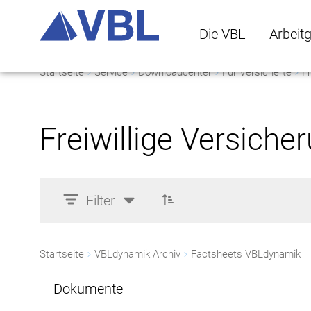
Die VBL
Arbeit
Startseite
Service
Downloadcenter
Für Versicherte
Fr
Die VBL Untermenü 
Arbeitge
Freiwillige Versiche
Filter
Startseite
VBLdynamik Archiv
Factsheets VBLdynamik
Dokumente