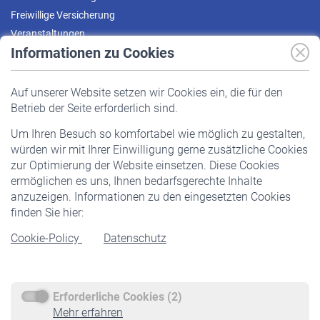
Freiwillige Versicherung
Veranstaltungen
Informationen zu Cookies
Versicherte
Auf unserer Website setzen wir Cookies ein, die für den
Pflichtversicherung
Betrieb der Seite erforderlich sind.
Freiwillige Versicherung
Um Ihren Besuch so komfortabel wie möglich zu gestalten,
Staatliche Förderung
würden wir mit Ihrer Einwilligung gerne zusätzliche Cookies
Veranstaltungen
zur Optimierung der Website einsetzen. Diese Cookies
ermöglichen es uns, Ihnen bedarfsgerechte Inhalte
anzuzeigen. Informationen zu den eingesetzten Cookies
Rentner
finden Sie hier:
Rentenbeginn
Cookie-Policy
Datenschutz
Rente beantragen
Rentenauszahlung
Erforderliche Cookies (2)
Service
Mehr erfahren