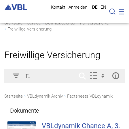
Kontakt
|
Anmelden
DE
|
EN
Mo
Suche
Startseite
Service
Downloadcenter
Für Versicherte
Freiwillige Versicherung
Freiwillige Versicherung
Startseite
VBLdynamik Archiv
Factsheets VBLdynamik
Dokumente
VBLdynamik Chance A, 3.