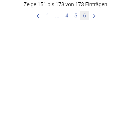
Zeige 151 bis 173 von 173 Einträgen.
Zwischenseiten Navigieren mit
1
...
4
5
6