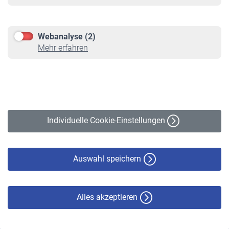
Informationen
Kontakt & Beratung
Downloadcenter
Webanalyse (2)
Online-Rechner
Mehr erfahren
VBLnewsletter
Kontakt
Impressum
Erklärung zur Barrierefreiheit
Individuelle Cookie-Einstellungen
Datenschutz
Cookie-Policy
Haftungsausschluss
Auswahl speichern
Alles akzeptieren
© VBL 2026