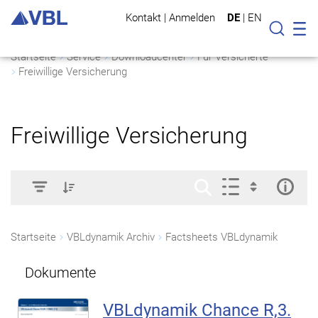
Kontakt
|
Anmelden
DE
|
EN
Mo
Suche
Startseite
Service
Downloadcenter
Für Versicherte
Freiwillige Versicherung
Freiwillige Versicherung
Startseite
VBLdynamik Archiv
Factsheets VBLdynamik
Dokumente
VBLdynamik Chance R,3.