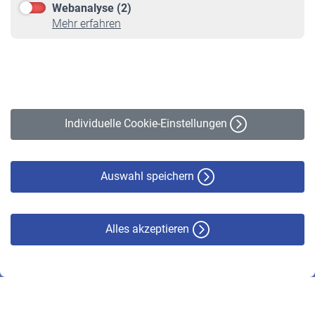
Webanalyse (2)
Online-Rechner
Mehr erfahren
VBLnewsletter
Kontakt
Impressum
Erklärung zur Barrierefreiheit
Individuelle Cookie-Einstellungen
Datenschutz
Cookie-Policy
Haftungsausschluss
Auswahl speichern
Alles akzeptieren
© VBL 2026