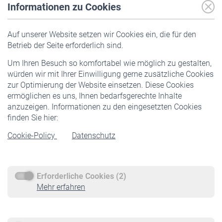
Informationen zu Cookies
Versicherte
Auf unserer Website setzen wir Cookies ein, die für den
Pflichtversicherung
Betrieb der Seite erforderlich sind.
Freiwillige Versicherung
Um Ihren Besuch so komfortabel wie möglich zu gestalten,
Staatliche Förderung
würden wir mit Ihrer Einwilligung gerne zusätzliche Cookies
Veranstaltungen
zur Optimierung der Website einsetzen. Diese Cookies
ermöglichen es uns, Ihnen bedarfsgerechte Inhalte
anzuzeigen. Informationen zu den eingesetzten Cookies
Rentner
finden Sie hier:
Rentenbeginn
Cookie-Policy
Datenschutz
Rente beantragen
Rentenauszahlung
Erforderliche Cookies (2)
Service
Mehr erfahren
Informationen
Kontakt & Beratung
Downloadcenter